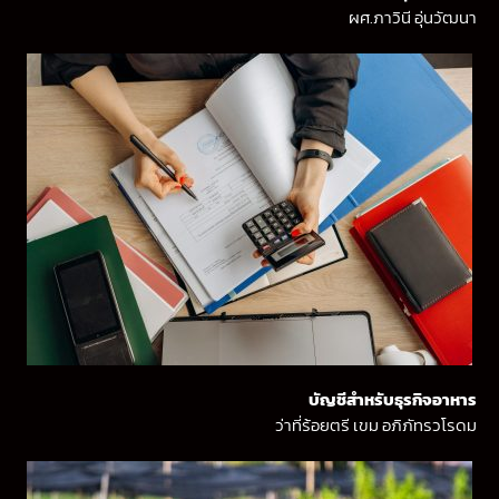
ผศ.ภาวินี อุ่นวัฒนา
บัญชีสำหรับธุรกิจอาหาร
ว่าที่ร้อยตรี เขม อภิภัทรวโรดม