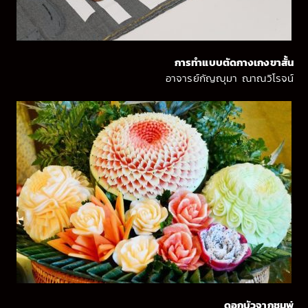
การทำแบบตัดกางเกงขาสั้น
อาจารย์กัญญุมา ณาณวิโรจน์
ดอกบัวจากชมพู่