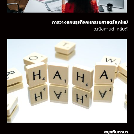
การวางแผนธุรกิจคหกรรมศาสตร์ยุคใหม่
อ.ณิชกานต์ กลับดี
สนุกกับภาษา