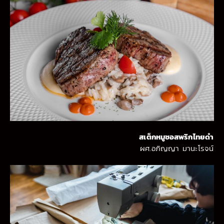
สเต็กหมูซอสพริกไทยดำ
ผศ.อภิญญา มานะโรจน์