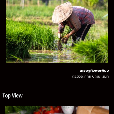
เศรษฐกิจพอเพียง
ดร.ขวัญฤทัย บุญยะเสนา
Top View