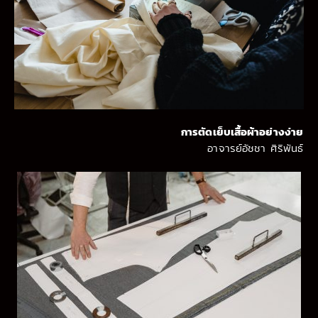
การตัดเย็บเสื้อผ้าอย่างง่าย
อาจารย์อัชชา ศิริพันธ์