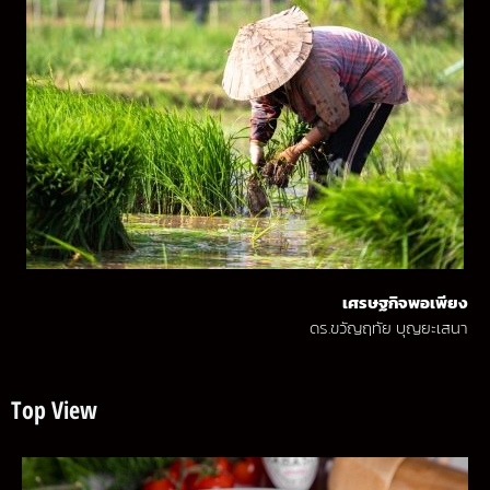
เศรษฐกิจพอเพียง
ดร.ขวัญฤทัย บุญยะเสนา
Top View