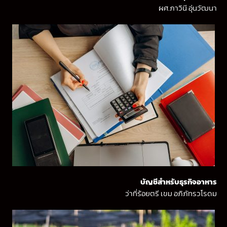
ผศ.ภาวินี อุ่นวัฒนา
บัญชีสำหรับธุรกิจอาหาร
ว่าที่ร้อยตรี เขม อภิภัทรวโรดม