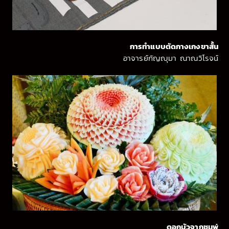
การทำแบบตัดกางเกงขาสั้น
อาจารย์กัญญุมา ณาณวิโรจน์
ดอกบัวจากชมพู่