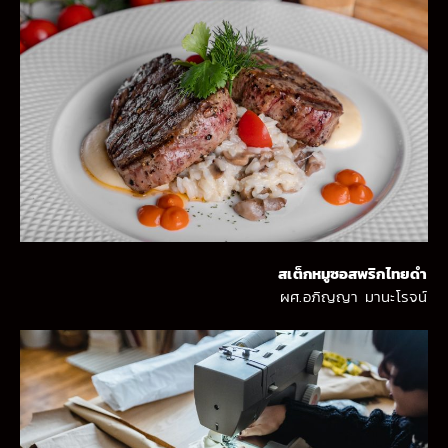
สเต็กหมูซอสพริกไทยดำ
ผศ.อภิญญา มานะโรจน์