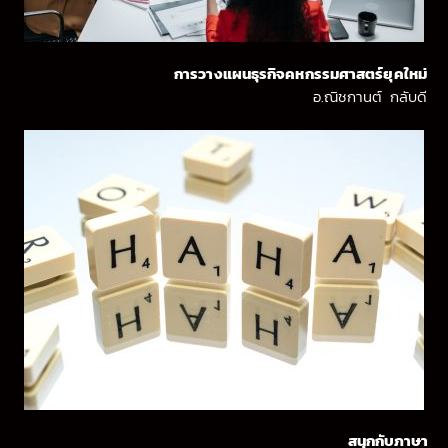
การวางแผนธุรกิจคหกรรมศาสตร์ยุคใหม่
อ.ณิชกานต์ กลับดี
สนุกกับภาษา