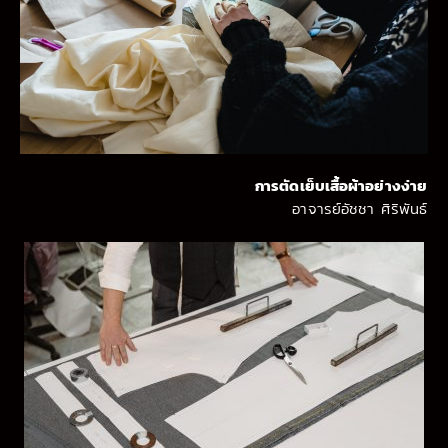
การตัดเย็บเสื้อผ้าอย่างง่าย
อาจารย์อัชชา ศิริพันธ์