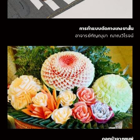
การทำแบบตัดกางเกงขาสั้น
อาจารย์กัญญุมา ณาณวิโรจน์
ดอกบัวจากชมพู่