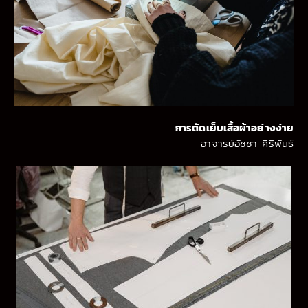
การตัดเย็บเสื้อผ้าอย่างง่าย
อาจารย์อัชชา ศิริพันธ์