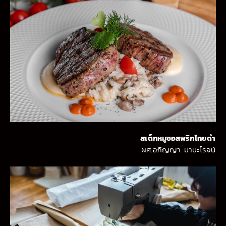
สเต็กหมูซอสพริกไทยดำ
ผศ.อภิญญา มานะโรจน์