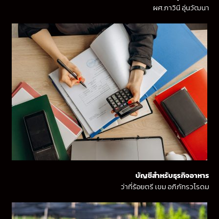
ผศ.ภาวินี อุ่นวัฒนา
บัญชีสำหรับธุรกิจอาหาร
ว่าที่ร้อยตรี เขม อภิภัทรวโรดม