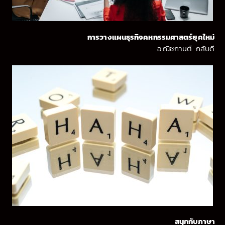
การวางแผนธุรกิจคหกรรมศาสตร์ยุคใหม่
อ.ณิชกานต์ กลับดี
สนุกกับภาษา