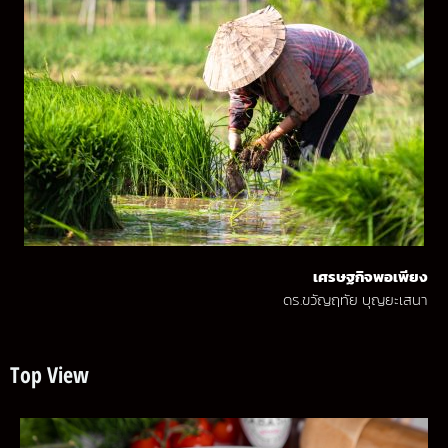
เศรษฐกิจพอเพียง
ดร.ขวัญฤทัย บุญยะเสนา
Top View