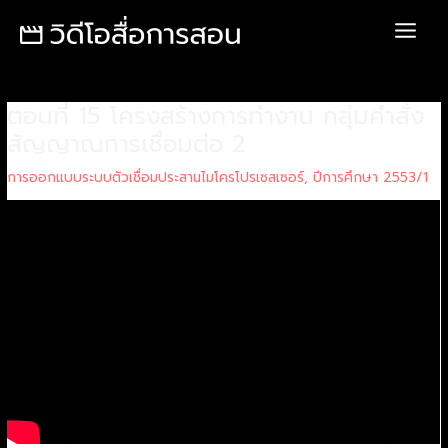
Skip
Post
Main
to
navigation
Menu
content
ตอนที่ 15 โครงสร้างการทำงาน กลุ่มคำสั่ง
สัญญาณการเชื่อมต่อ 2
การออกแบบระบบตัวเชื่อมประสานไมโครโปรเซสเซอร์
,
ปีการศึกษา 2553/1