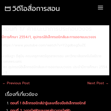
Skip
Post
Main
to
navigation
Menu
content
ตอนที่ 17 คำแนะนำการประกอบวงจร
ปีการศึกษา 2554/1
,
อุปกรณ์อิเล็กทรอนิกส์และการออกแบบวงจร
https://www.youtube.com/watch?v=Y2gdbsg5uZE
อ.ขนิษฐา ดีสุบิน คณะครุศาสตร์อุตสาหกรรม มหาวิทยาลัยเทคโนโลยีราช
มงคลพระนคร
วิชา อุปกรณ์อิเล็กทรอนิกส์และการออกแบบวงจร ประจำปีการศึกษา 2554
– 1
←
Previous Post
Next Post
→
เรื่องที่เกี่ยวข้อง
ตอนที่ 1 อิเล็กทรอนิกส์น่ารู้และเครื่องมืออิเล็กทรอนิกส์
ตอนที่ 2 วงจรไฟฟ้าและแผนผังวงจรไฟฟ้า