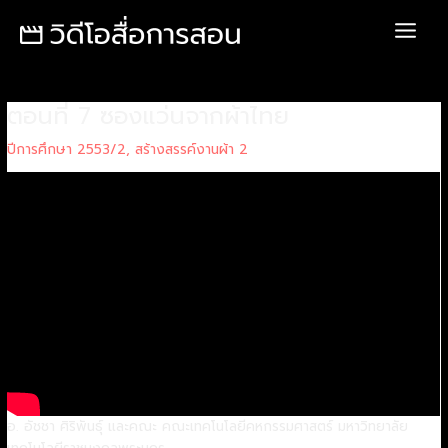
Skip
Post
Main
to
navigation
Menu
content
ตอนที่ 7 ซองแว่นจากผ้าไทย
ปีการศึกษา 2553/2
,
สร้างสรรค์งานผ้า 2
อ. อัชชา ศิริพันธุ์ และคณะ คณะเทคโนโลยีคหกรรมศาสตร์ มหาวิทยาลัย