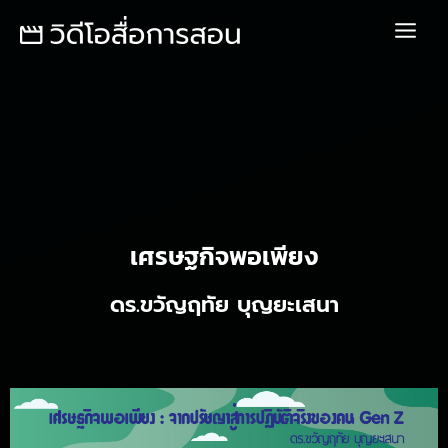
Skip
Main
to
Menu
content
เศรษฐกิจพอเพียง
ดร.ขวัญฤทัย บุญยะเสนา