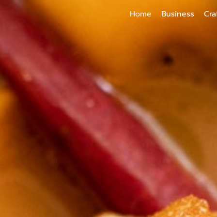
Home
Business
Cra